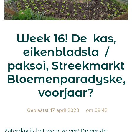
Week 16! De kas,
eikenbladsla /
paksoi, Streekmarkt
Bloemenparadyske,
voorjaar?
Geplaatst
17 april 2023
om
09:42
Zaterdag is het weer zo ver! De eerste