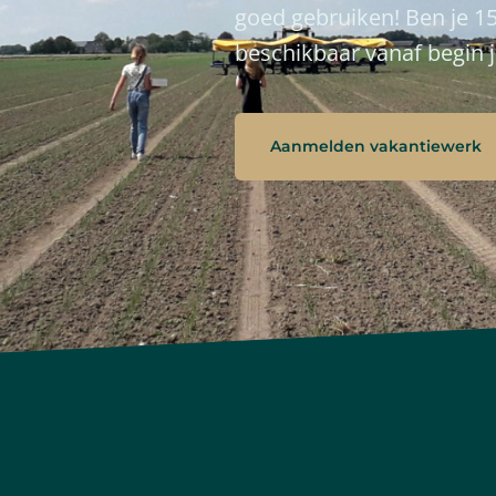
goed gebruiken! Ben je 15
beschikbaar vanaf begin j
Aanmelden vakantiewerk