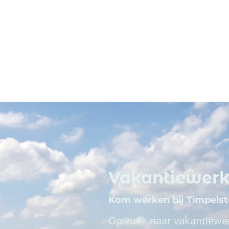
Vakantiewer
Kom werken bij Timpels
Op zoek naar vakantiewe