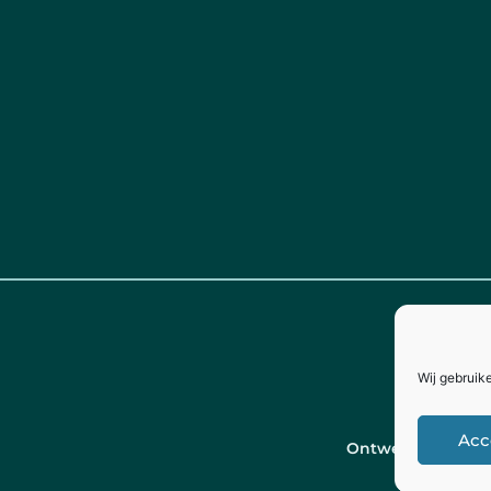
Wij gebruik
Acc
Ontwerp door
Ch