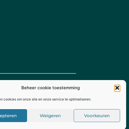
Beheer cookie toestemming
en cookies om onze site en onze service te optimaliseren.
© Mts. Timpelsteed 2026
epteren
Weigeren
Voorkeuren
angMade
- Ontwikkeling door Kijkze