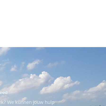
k
teed
rk? We kunnen jouw hulp