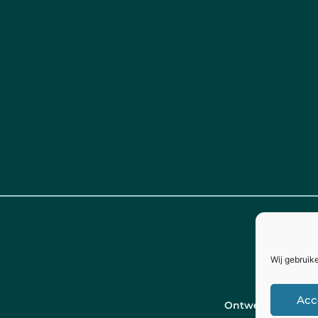
Wij gebruik
Acc
Ontwerp door
Ch