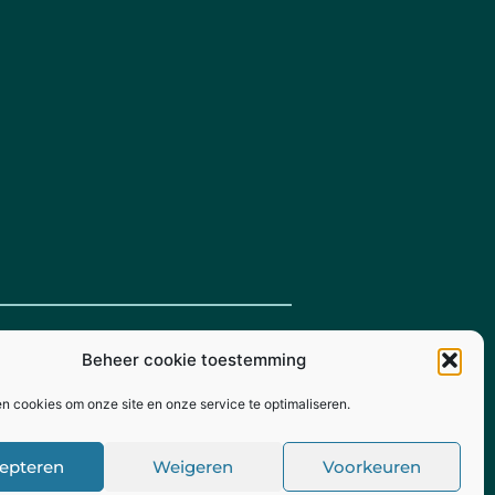
Beheer cookie toestemming
en cookies om onze site en onze service te optimaliseren.
© Mts. Timpelsteed 2026
epteren
Weigeren
Voorkeuren
angMade
- Ontwikkeling door Kijkze