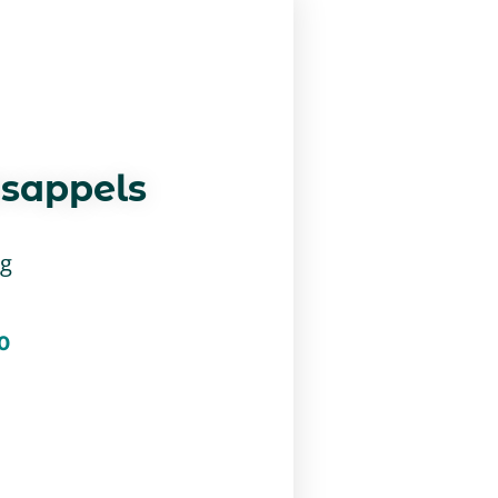
asappels
kg
0