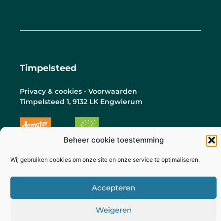
Timpelsteed
Privacy & cookies - Voorwaarden
Timpelsteed 1, 9132 LK Engwierum
Beheer cookie toestemming
© Mts. Timpelsteed 2026
Ontwerp door
ChangMade
- Ontwikkeling door
Wij gebruiken cookies om onze site en onze service te optimaliseren.
Kijkze
Accepteren
Weigeren