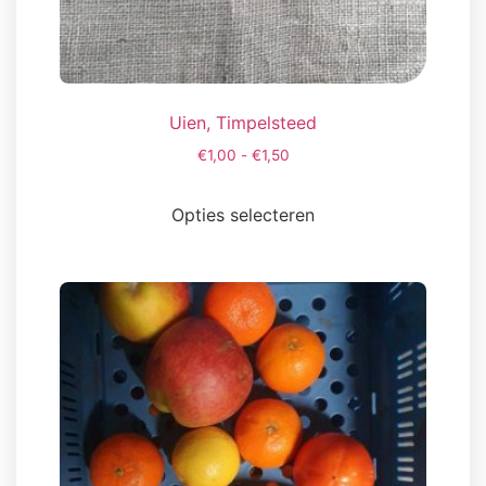
Uien, Timpelsteed
€
1,00
-
€
1,50
Opties selecteren