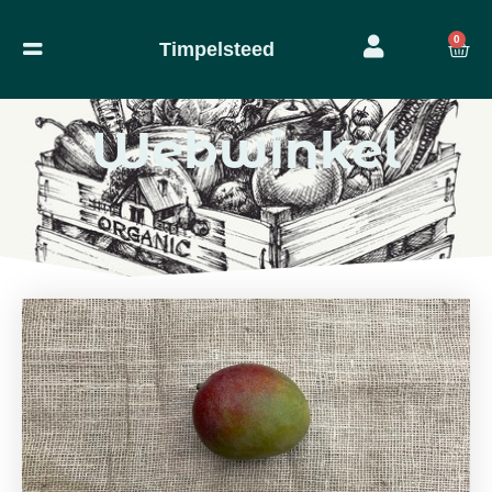
0
Timpelsteed
Webwinkel