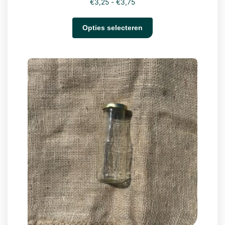
€
3,25
-
€
3,75
Opties selecteren