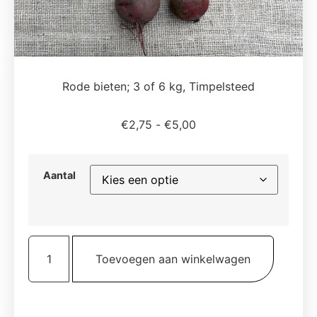
Rode bieten; 3 of 6 kg, Timpelsteed
Prijsklasse:
€
2,75
-
€
5,00
€2,75
tot
€5,00
Aantal
Rode
bieten;
Toevoegen aan winkelwagen
3
of
6
kg,
Timpelsteed