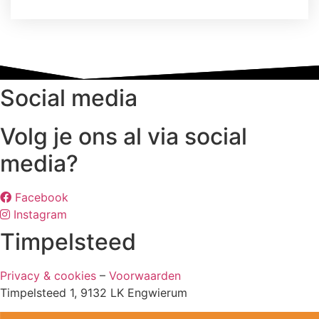
variaties.
Deze
optie
kan
gekozen
Social media
worden
op
Volg je ons al via social
de
productpagina
media?
Facebook
Instagram
Timpelsteed
Privacy & cookies
–
Voorwaarden
Timpelsteed 1, 9132 LK Engwierum