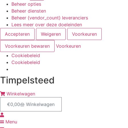
Beheer opties
Beheer diensten
Beheer {vendor_count} leveranciers
Lees meer over deze doeleinden
Accepteren
Weigeren
Voorkeuren
Voorkeuren bewaren
Voorkeuren
Cookiebeleid
Cookiebeleid
Ga
Timpelsteed
naar
de
Winkelwagen
inhoud
€
0,00
Winkelwagen
Menu