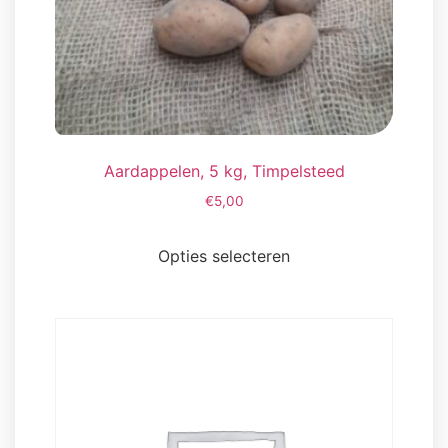
Aardappelen, 5 kg, Timpelsteed
€
5,00
Dit
product
Opties selecteren
heeft
meerdere
variaties.
Deze
optie
kan
gekozen
worden