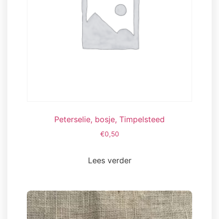
op
de
productpagina
Peterselie, bosje, Timpelsteed
€
0,50
Lees verder