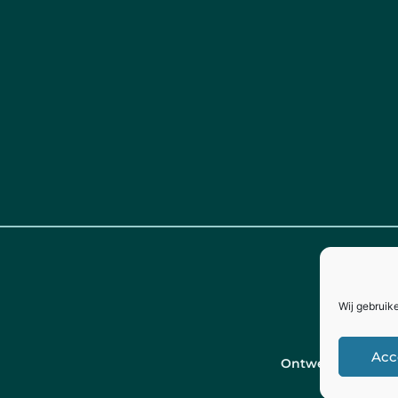
Wij gebruik
Acc
Ontwerp door
Ch