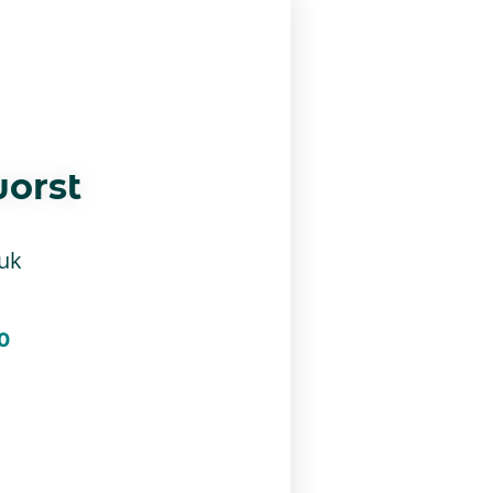
orst
tuk
0