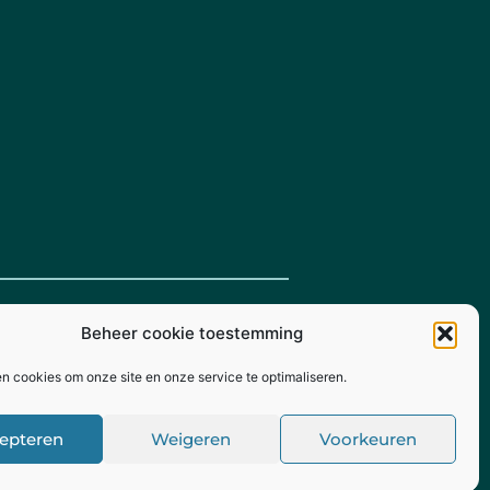
Beheer cookie toestemming
en cookies om onze site en onze service te optimaliseren.
© Mts. Timpelsteed 2026
epteren
Weigeren
Voorkeuren
angMade
- Ontwikkeling door Kijkze