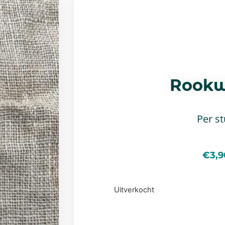
Rookw
Per s
€
3,9
Uitverkocht