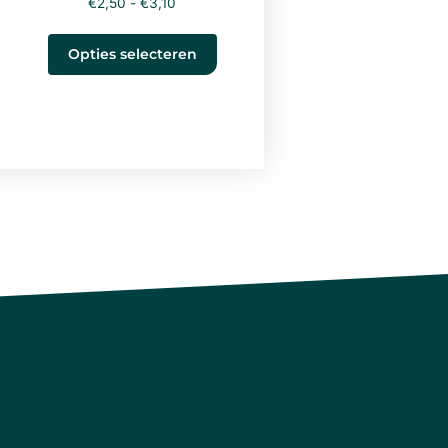
€
2,50
-
€
3,10
Opties selecteren