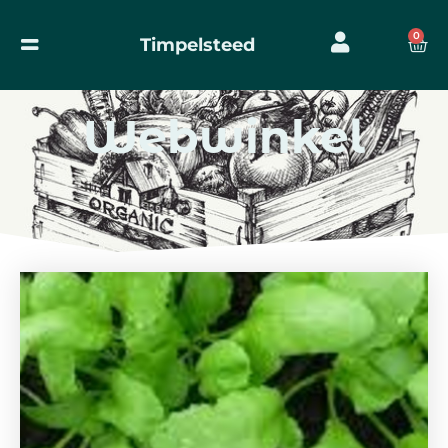
0
Timpelsteed
Webwinkel