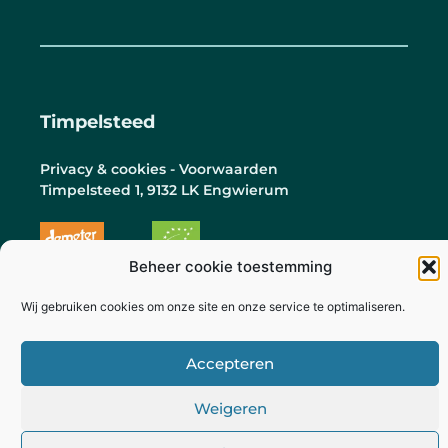
Timpelsteed
Privacy & cookies - Voorwaarden
Timpelsteed 1, 9132 LK Engwierum
Beheer cookie toestemming
© Mts. Timpelsteed 2026
Ontwerp door
ChangMade
- Ontwikkeling door
Wij gebruiken cookies om onze site en onze service te optimaliseren.
Kijkze
Accepteren
Weigeren