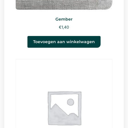
Gember
€
1,40
Toevoegen aan winkelwagen