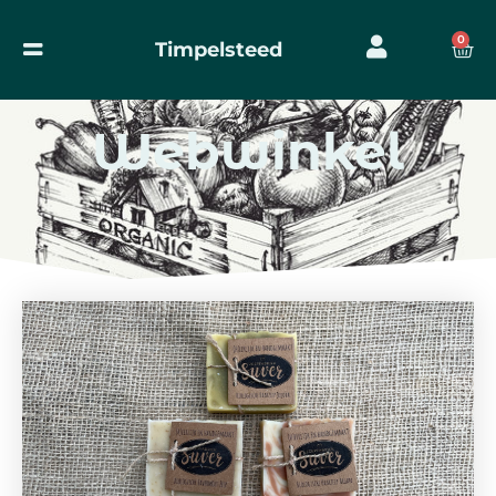
0
Timpelsteed
Webwinkel