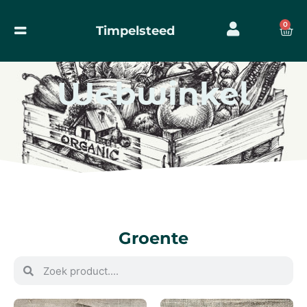
0
Timpelsteed
Webwinkel
Groente