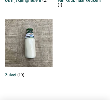
Ús nijskjirrigheden!
(2)
Van Kuub naar Keuken!
(1)
Zuivel
(13)